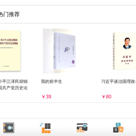
热门推荐
小平江泽民胡锦
我的前半生
习近平谈治国理政
国共产党历史论
￥39
￥80