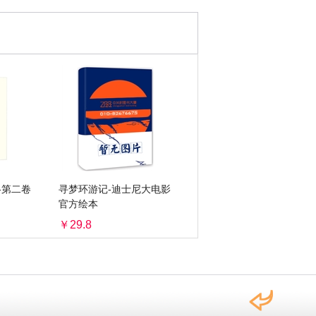
-第二卷
寻梦环游记-迪士尼大电影
官方绘本
￥29.8