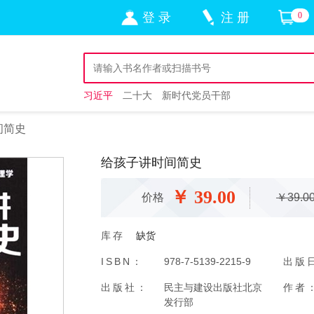
登 录
注 册
0
习近平
二十大
新时代党员干部
间简史
给孩子讲时间简史
￥
39.00
价格
￥39.0
库存
缺货
ISBN：
978-7-5139-2215-9
出版
出版社：
民主与建设出版社北京
作者
发行部