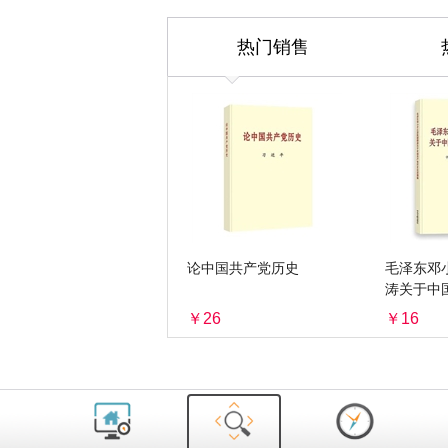
热门销售
论中国共产党历史
毛泽东邓
涛关于中
述摘编
￥26
￥16